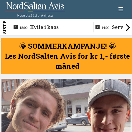
SISTE
Hvile i kaos
Servere
18:00 -
14:00 -
restaurantma
beboerne
<
🌞 SOMMERKAMPANJE! 🌞
Les NordSalten Avis for kr 1,- første
måned