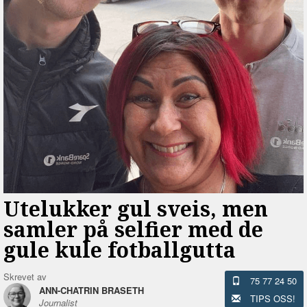
Utelukker gul sveis, men
samler på selfier med de
gule kule fotballgutta
Skrevet av
75 77 24 50
ANN-CHATRIN BRASETH
TIPS OSS!
Journalist