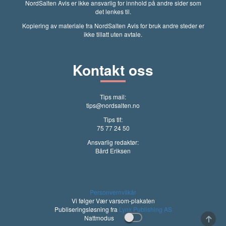
NordSalten Avis er ikke ansvarlig for innhold på andre sider som
det lenkes til.
Kopiering av materiale fra NordSalten Avis for bruk andre steder er
ikke tillatt uten avtale.
Kontakt oss
Tips mail:
tips@nordsalten.no
Tips tlf:
75 77 24 50
Ansvarlig redaktør:
Bård Eriksen
Personvernvilkår
Vi følger Vær varsom-plakaten
Publiseringsløsning fra
Lynx Publishing AS
Nattmodus