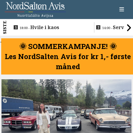
SISTE
Hvile i kaos
Servere
18:00 -
14:00 -
restaurantma
beboerne
<
🌞 SOMMERKAMPANJE! 🌞
Les NordSalten Avis for kr 1,- første
måned