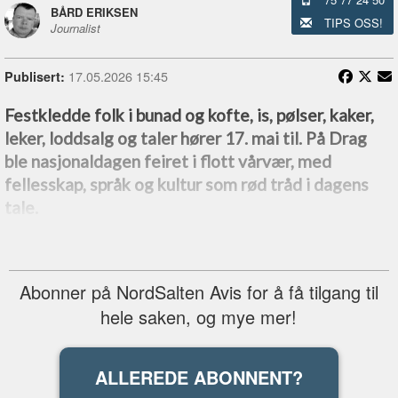
BÅRD ERIKSEN
TIPS OSS!
Journalist
17.05.2026 15:45
Publisert:
Festkledde folk i bunad og kofte, is, pølser, kaker,
leker, loddsalg og taler hører 17. mai til. På Drag
ble nasjonaldagen feiret i flott vårvær, med
fellesskap, språk og kultur som rød tråd i dagens
tale.
Abonner på NordSalten Avis for å få tilgang til
hele saken, og mye mer!
ALLEREDE ABONNENT?