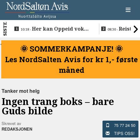
SISTE
Her kan Oppeid vokse
Reiste t
10:18 -
08:30 -
videre
å vie Ellen 
Anders
<
🌞 SOMMERKAMPANJE! 🌞
Les NordSalten Avis for kr 1,- første
måned
Tanker mot helg
Ingen trang boks –⁠ bare
Guds bilde
Skrevet av
75 77 24 50
REDAKSJONEN
TIPS OSS!