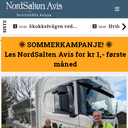
SISTE
Skokkelvågen ved
Hvile i 
10:00 -
18:00 -
Buvåg
<
🌞 SOMMERKAMPANJE! 🌞
Les NordSalten Avis for kr 1,- første
måned