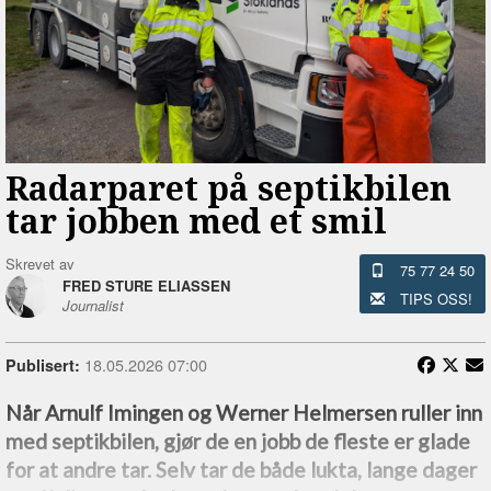
Radarparet på septikbilen
tar jobben med et smil
Skrevet av
75 77 24 50
FRED STURE ELIASSEN
TIPS OSS!
Journalist
18.05.2026 07:00
Publisert:
Når Arnulf Imingen og Werner Helmersen ruller inn
med septikbilen, gjør de en jobb de fleste er glade
for at andre tar. Selv tar de både lukta, lange dager