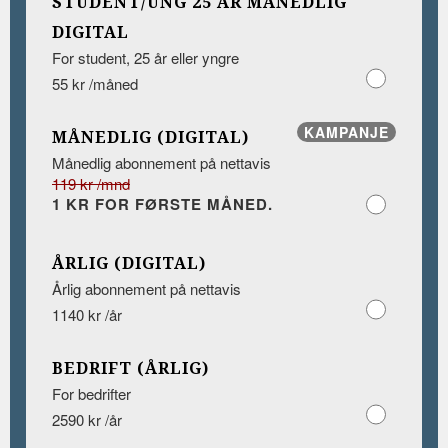
STUDENT/UNG 25 ÅR MÅNEDLIG
DIGITAL
For student, 25 år eller yngre
55 kr /måned
KAMPANJE
MÅNEDLIG (DIGITAL)
Månedlig abonnement på nettavis
119 kr /mnd
1 KR FOR FØRSTE MÅNED.
ÅRLIG (DIGITAL)
Årlig abonnement på nettavis
1140 kr /år
BEDRIFT (ÅRLIG)
For bedrifter
2590 kr /år