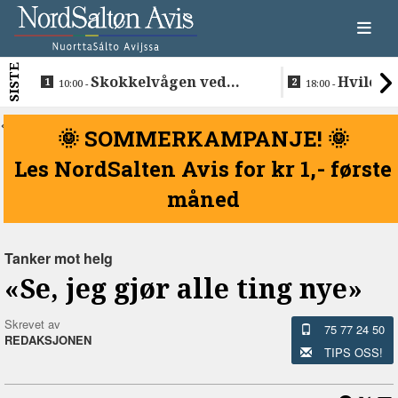
SISTE
Skokkelvågen ved
Hvile i 
10:00 -
18:00 -
Buvåg
<
🌞 SOMMERKAMPANJE! 🌞
Les NordSalten Avis for kr 1,- første
måned
Tanker mot helg
«Se, jeg gjør alle ting nye»
Skrevet av
75 77 24 50
REDAKSJONEN
TIPS OSS!