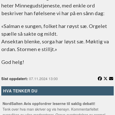
heter Minnegudstjeneste, med enkle ord
beskriver han følelsene vi har på en sånn dag:
«Salman e sungen, folket har røyst sæ. Orgelet
spælle så sakte og mildt.
Ansektan blenke, sorga har løyst sæ. Møktig va
ordan. Stormen e stilljt.»
God helg!
07.11.2024 13:00
Sist oppdatert:
HVA TENKER DU
NordSalten Avis oppfordrer leserne til saklig debatt!
Tenk over hva man skriver og vis hensyn. Kommentarfeltet
overvåkes av våre moderatorer. Grove overtredelser av normal