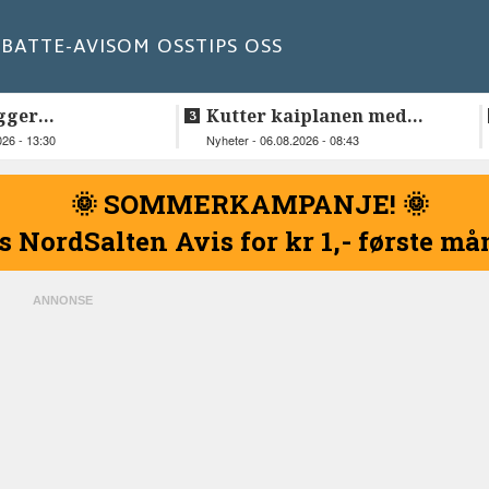
BATT
E-AVIS
OM OSS
TIPS OSS
gger
Kutter kaiplanen med
elskap fra
flere hundre millioner
026 - 13:30
Nyheter - 06.08.2026 - 08:43
kroner
🌞 SOMMERKAMPANJE! 🌞
s NordSalten Avis for kr 1,- første m