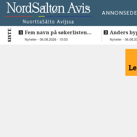
ANNONSE
DE
SISTE
Fem navn på søkerlisten
Anders by
til toppjobben i
teknologis
Nyheter - 06.08.2026 - 15:03
Nyheter - 06.08.2
Sametinget
Lakså
<
Le