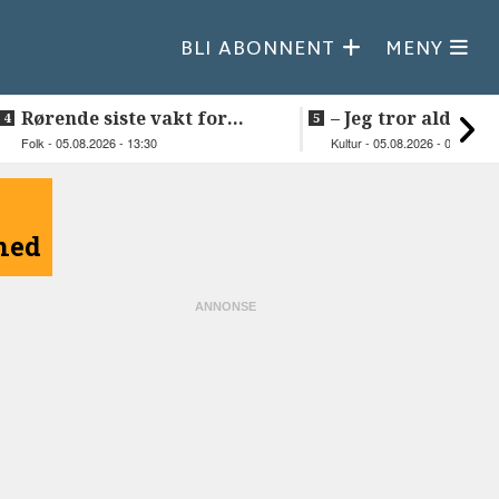
BLI ABONNENT
MENY
Rørende siste vakt for
–⁠ Jeg tror aldri je
Inge på Helnessund-kaia
så vakker natur
Folk - 05.08.2026 - 13:30
Kultur - 05.08.2026 - 09:20
åned