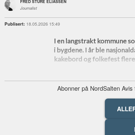
FRED STURE ELIASSEN
Journalist
18.05.2026 15:49
Publisert:
I en langstrakt kommune som
i bygdene. I år ble nasjonal
kakebord og folkefest fler
Abonner på NordSalten Avis fo
ALLE