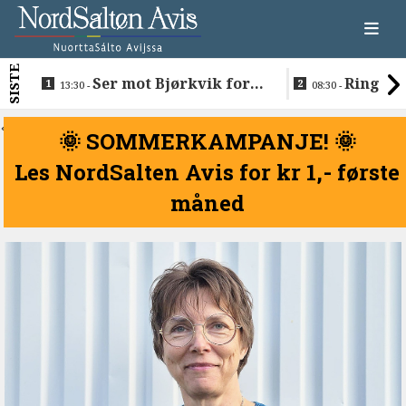
SISTE
Ser mot Bjørkvik for
Ringen e
13:30 -
08:30 -
nye boliger
Normund og
<
🌞 SOMMERKAMPANJE! 🌞
Les NordSalten Avis for kr 1,- første
måned